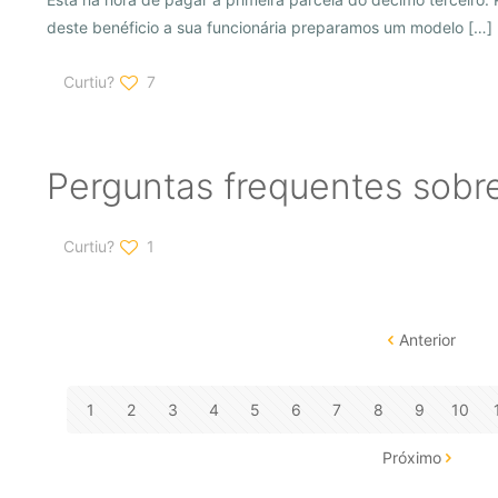
deste benéficio a sua funcionária preparamos um modelo
[…]
Curtiu?
7
Perguntas frequentes sobre
Curtiu?
1
Anterior
1
2
3
4
5
6
7
8
9
10
Próximo