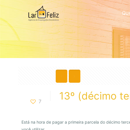
Qu
13º (décimo ter
7
Está na hora de pagar a primeira parcela do décimo ter
você utilizar.