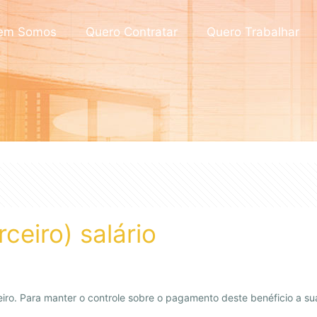
em Somos
Quero Contratar
Quero Trabalhar
ceiro) salário
ceiro. Para manter o controle sobre o pagamento deste benéficio a 