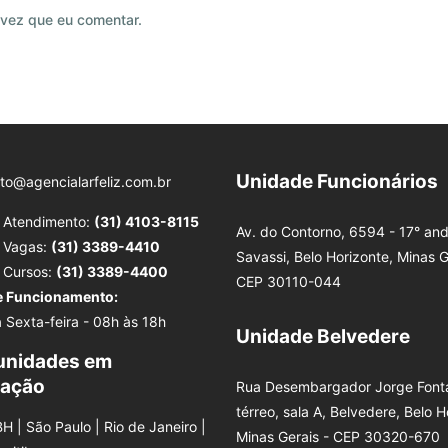
vez que eu comentar.
Unidade Funcionários
to@agencialarfeliz.com.br
e Atendimento:
(31) 4103-8115
Av. do Contorno, 6594 - 17° and
e Vagas:
(31) 3389-4410
Savassi, Belo Horizonte, Minas G
e Cursos:
(31) 3389-4400
CEP 30110-044
e Funcionamento:
 Sexta-feira - 08h às 18h
Unidade Belvedere
unidades em
tação
Rua Desembargador Jorge Fonta
térreo, sala A, Belvedere, Belo H
BH | São Paulo | Rio de Janeiro |
Minas Gerais - CEP 30320-670