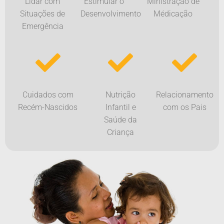
Lidar com
Estimular o
Ministração de
Situações de
Desenvolvimento
Médicação
Emergência
Cuidados com
Nutrição
Relacionamento
Recém-Nascidos
Infantil e
com os Pais
Saúde da
Criança