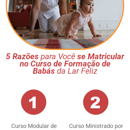
5 Razões
para Você
se Matricular
no Curso de Formação de
Babás
da Lar Feliz
Curso Modular de
Curso Ministrado por