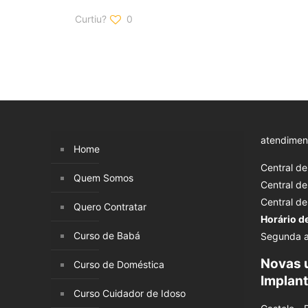
Curtiu?
0
atendimen
Home
Central d
Quem Somos
Central d
Central d
Quero Contratar
Horário d
Curso de Babá
Segunda a
Novas 
Curso de Doméstica
Implan
Curso Cuidador de Idoso