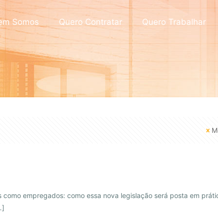
em Somos
Quero Contratar
Quero Trabalhar
M
s como empregados: como essa nova legislação será posta em práti
…]