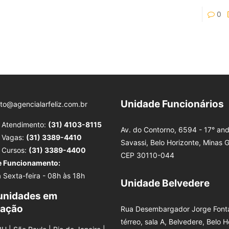
0
Unidade Funcionários
to@agencialarfeliz.com.br
e Atendimento:
(31) 4103-8115
Av. do Contorno, 6594 - 17° and
e Vagas:
(31) 3389-4410
Savassi, Belo Horizonte, Minas G
e Cursos:
(31) 3389-4400
CEP 30110-044
e Funcionamento:
 Sexta-feira - 08h às 18h
Unidade Belvedere
unidades em
tação
Rua Desembargador Jorge Fonta
térreo, sala A, Belvedere, Belo H