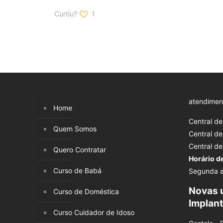
Curtiu?
1
atendimen
Home
Central d
Quem Somos
Central d
Central d
Quero Contratar
Horário d
Curso de Babá
Segunda a
Novas 
Curso de Doméstica
Implan
Curso Cuidador de Idoso