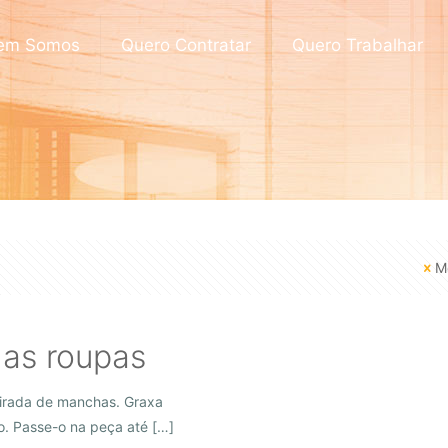
em Somos
Quero Contratar
Quero Trabalhar
M
das roupas
tirada de manchas. Graxa
o. Passe-o na peça até
[…]