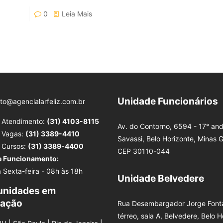
0
Leia Mais
Unidade Funcionários
to@agencialarfeliz.com.br
e Atendimento:
(31) 4103-8115
Av. do Contorno, 6594 - 17° and
e Vagas:
(31) 3389-4410
Savassi, Belo Horizonte, Minas G
e Cursos:
(31) 3389-4400
CEP 30110-044
e Funcionamento:
 Sexta-feira - 08h às 18h
Unidade Belvedere
unidades em
tação
Rua Desembargador Jorge Fonta
térreo, sala A, Belvedere, Belo H