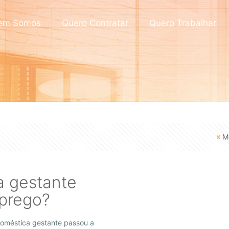
em Somos
Quero Contratar
Quero Trabalhar
M
 gestante
mprego?
oméstica gestante passou a