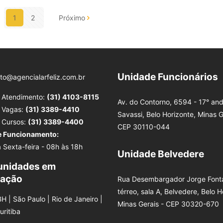
1
2
Próximo
Unidade Funcionários
to@agencialarfeliz.com.br
e Atendimento:
(31) 4103-8115
Av. do Contorno, 6594 - 17° and
e Vagas:
(31) 3389-4410
Savassi, Belo Horizonte, Minas G
e Cursos:
(31) 3389-4400
CEP 30110-044
e Funcionamento:
 Sexta-feira - 08h às 18h
Unidade Belvedere
unidades em
tação
Rua Desembargador Jorge Fonta
térreo, sala A, Belvedere, Belo H
BH | São Paulo | Rio de Janeiro |
Minas Gerais - CEP 30320-670
Curitiba