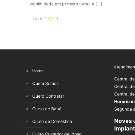
unanimidade em primeiro turno, a
[…]
Curtiu?
0
atendimen
Home
Central d
Quem Somos
Central d
Central d
Quero Contratar
Horário d
Curso de Babá
Segunda a
Novas 
Curso de Doméstica
Implan
Curso Cuidador de Idoso