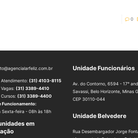
0
Unidade Funcionários
to@agencialarfeliz.com.br
e Atendimento:
(31) 4103-8115
Av. do Contorno, 6594 - 17° and
e Vagas:
(31) 3389-4410
Savassi, Belo Horizonte, Minas G
e Cursos:
(31) 3389-4400
CEP 30110-044
e Funcionamento:
 Sexta-feira - 08h às 18h
Unidade Belvedere
unidades em
tação
Rua Desembargador Jorge Fonta