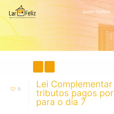
Quem Somos
Lei Complementar 
0
tributos pagos po
para o dia 7