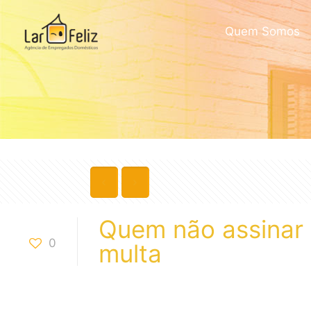
Quem Somos
Quem não assinar 
0
multa