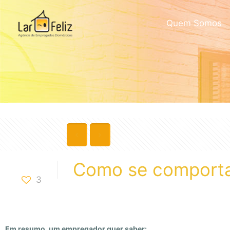
Quem Somos
Como se comporta
3
Em resumo, um empregador quer saber: