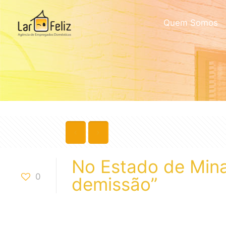
Quem Somos
No Estado de Mina
0
demissão”