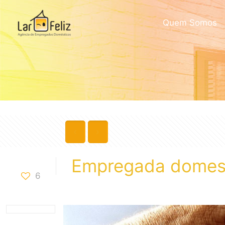
Quem Somos
Empregada domest
6