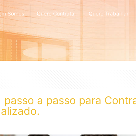
em Somos
Quero Contratar
Quero Trabalhar
o: passo a passo para Contr
alizado.