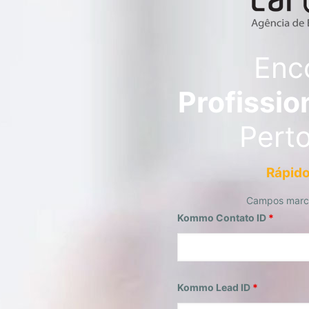
Enc
Profissio
Pert
Rápido
Campos mar
Kommo Contato ID
*
Kommo Lead ID
*