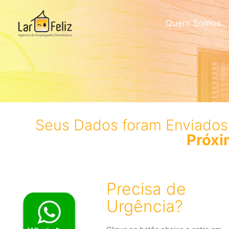
Quem Somos
Seus Dados foram Enviado
Próxi
Precisa de
Urgência?