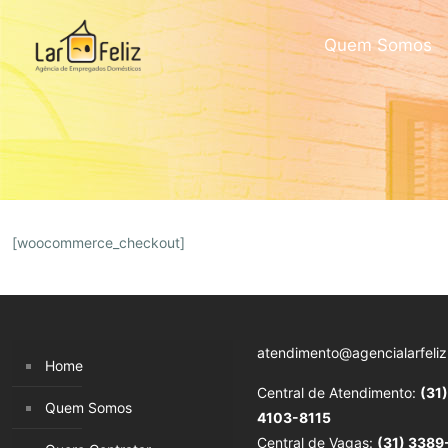
Quem Somos
[woocommerce_checkout]
atendimento@agencialarfeliz
Home
Central de Atendimento:
(31)
Quem Somos
4103-8115
Central de Vagas:
(31) 3389