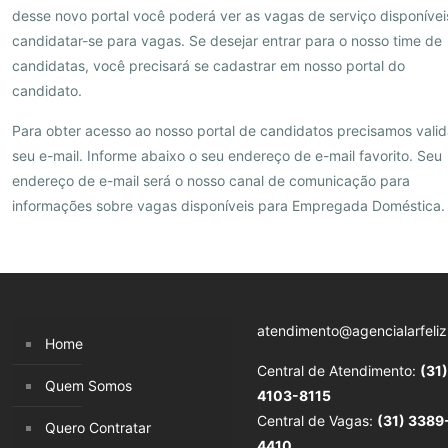
desse novo portal você poderá ver as vagas de serviço disponívei
candidatar-se para vagas. Se desejar entrar para o nosso time de
candidatas, você precisará se cadastrar em nosso portal do
candidato.
Para obter acesso ao nosso portal de candidatos precisamos valid
seu e-mail. Informe abaixo o seu endereço de e-mail favorito. Seu
endereço de e-mail será o nosso canal de comunicação para
informações sobre vagas disponíveis para Empregada Doméstica.
atendimento@agencialarfeliz
Home
Central de Atendimento:
(31)
Quem Somos
4103-8115
Central de Vagas:
(31) 3389
Quero Contratar
4410