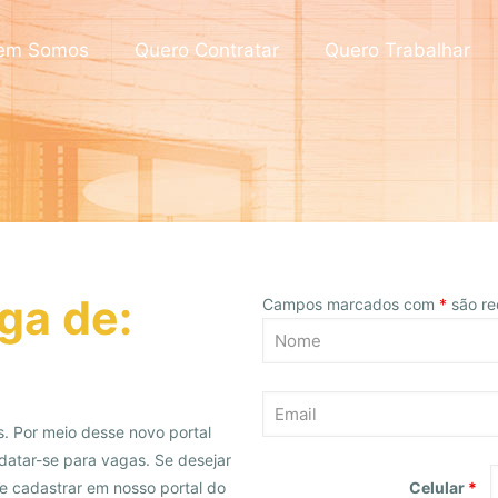
em Somos
Quero Contratar
Quero Trabalhar
ga de:
Campos marcados com
*
são re
. Por meio desse novo portal
datar-se para vagas. Se desejar
se cadastrar em nosso portal do
Celular
*