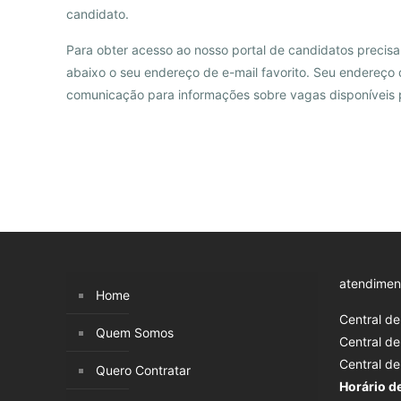
candidato.
Para obter acesso ao nosso portal de candidatos precisa
abaixo o seu endereço de e-mail favorito. Seu endereço 
comunicação para informações sobre vagas disponíveis 
atendimen
Home
Central d
Quem Somos
Central d
Central d
Quero Contratar
Horário d