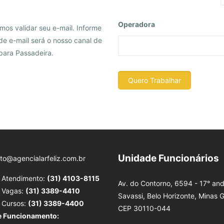
Operadora
mos validar seu e-mail. Informe
de e-mail será o nosso canal de
para Passadeira.
Unidade Funcionários
to@agencialarfeliz.com.br
e Atendimento:
(31) 4103-8115
Av. do Contorno, 6594 - 17° and
e Vagas:
(31) 3389-4410
Savassi, Belo Horizonte, Minas G
e Cursos:
(31) 3389-4400
CEP 30110-044
e Funcionamento: