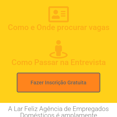
Como e Onde procurar vagas
Como Passar na Entrevista
Fazer Inscrição Gratuita
A Lar Feliz Agência de Empregados
Domésticos é amplamente