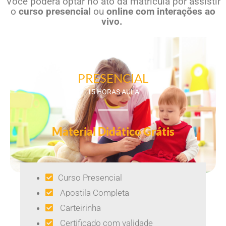
Você poderá optar no ato da matrícula por assistir
o
curso presencial
ou
online com interações ao
vivo.
PRESENCIAL
15 HORAS AULA
Material Didático Grátis
Curso Presencial
Apostila Completa
Carteirinha
Certificado com validade