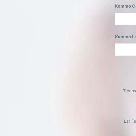
Kommo Co
Kommo Le
Temos
Lar F