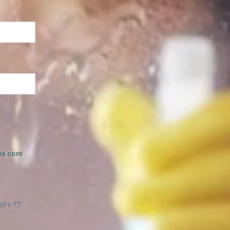
os com
001-77