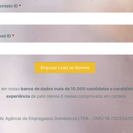
ntato ID
*
ad ID
*
 em nosso
banco de dados mais de 10.000 candidatas e candidat
experiência
de pelo menos 6 meses comprovada em carteira.
eliz Agência de Empregados Domésticos LTDA - CNPJ 16.722.934/0