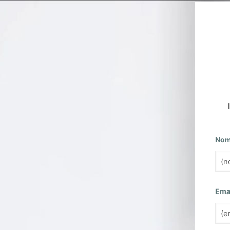
No
Ema