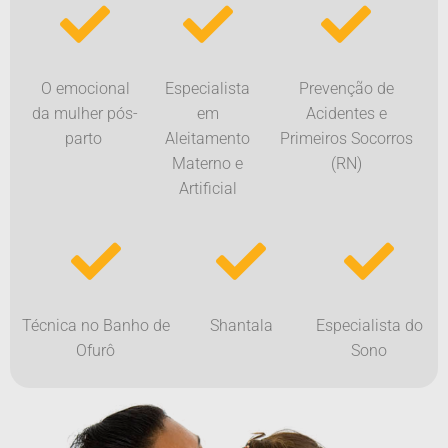
O emocional
Especialista
Prevenção de
da mulher pós-
em
Acidentes e
parto
Aleitamento
Primeiros Socorros
Materno e
(RN)
Artificial
Técnica no Banho de
Shantala
Especialista do
Ofurô
Sono