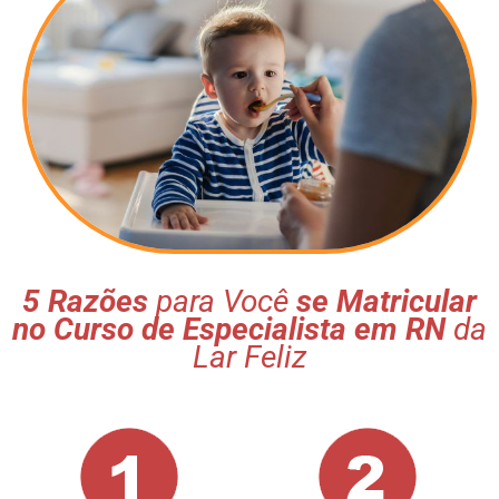
5 Razões
para Você
se Matricular
no Curso de Especialista em RN
da
Lar Feliz