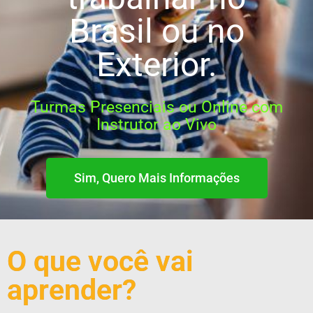
Brasil ou no
Exterior.
Turmas Presenciais ou Online com
Instrutor ao Vivo
Sim, Quero Mais Informações
O que você vai
aprender?