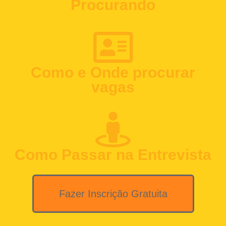
Procurando
Como e Onde procurar
vagas
Como Passar na Entrevista
Fazer Inscrição Gratuita