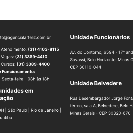
Unidade Funcionários
to@agencialarfeliz.com.br
e Atendimento:
(31) 4103-8115
Av. do Contorno, 6594 - 17° and
e Vagas:
(31) 3389-4410
Savassi, Belo Horizonte, Minas G
e Cursos:
(31) 3389-4400
CEP 30110-044
e Funcionamento:
 Sexta-feira - 08h às 18h
Unidade Belvedere
unidades em
tação
Rua Desembargador Jorge Fonta
térreo, sala A, Belvedere, Belo H
BH | São Paulo | Rio de Janeiro |
Minas Gerais - CEP 30320-670
Curitiba